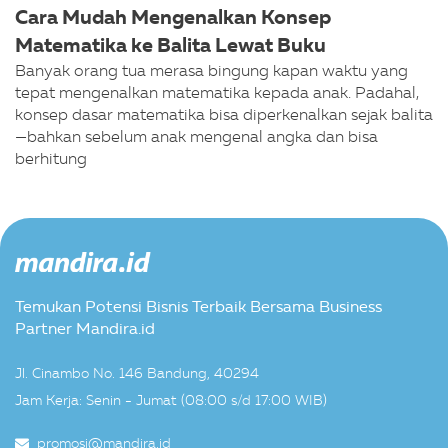
Cara Mudah Mengenalkan Konsep
Matematika ke Balita Lewat Buku
Banyak orang tua merasa bingung kapan waktu yang
tepat mengenalkan matematika kepada anak. Padahal,
konsep dasar matematika bisa diperkenalkan sejak balita
—bahkan sebelum anak mengenal angka dan bisa
berhitung
Temukan Potensi Bisnis Terbaik Bersama Business
Partner Mandira.id
Jl. Cinambo No. 146 Bandung, 40294
Jam Kerja: Senin - Jumat (08:00 s/d 17:00 WIB)
promosi@mandira.id