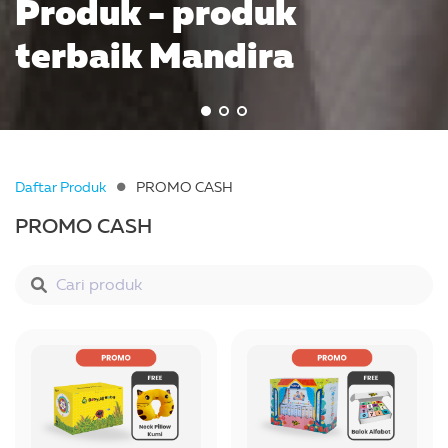
Produk - produk
terbaik Mandira
Mandira
terbaik Mandira
Daftar Produk
PROMO CASH
PROMO CASH