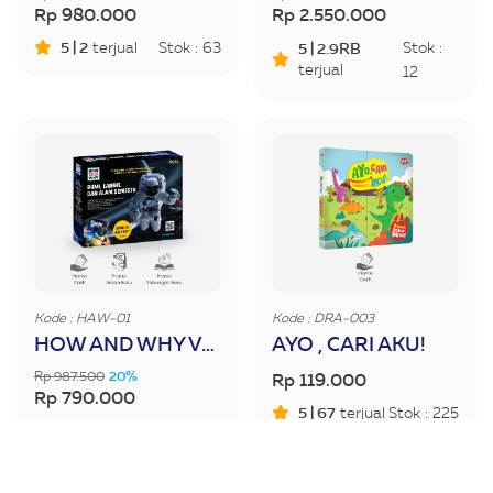
Rp 980.000
Rp 2.550.000
5 | 2
terjual
Stok : 63
5 | 2.9RB
Stok :
terjual
12
Kode : HAW-01
Kode : DRA-003
HOW AND WHY VOLUME 1
AYO , CARI AKU!
Rp 987.500
20%
Rp 119.000
Rp 790.000
5 | 67
terjual
Stok : 225
5 | 512
terjual
Stok : 67