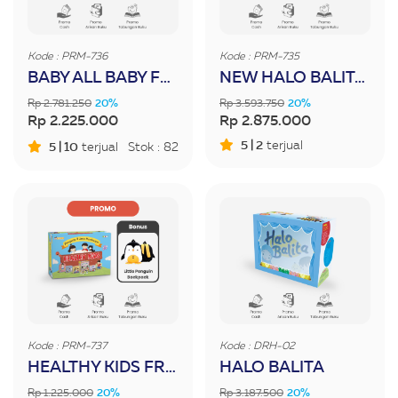
Kode : PRM-736
Kode : PRM-735
BABY ALL BABY FREE NECK PILLOW KUMI AGUSTUS 2026
NEW HALO BALITA FREE BALOK ALFABET AGUSTUS 2026
Rp 2.781.250
20%
Rp 3.593.750
20%
Rp 2.225.000
Rp 2.875.000
5 | 2
terjual
5 | 10
terjual
Stok : 82
Kode : PRM-737
Kode : DRH-02
HEALTHY KIDS FREE LITTLE PENGUIN BACKPACK AGUSTUS 2026
HALO BALITA
Rp 1.225.000
20%
Rp 3.187.500
20%