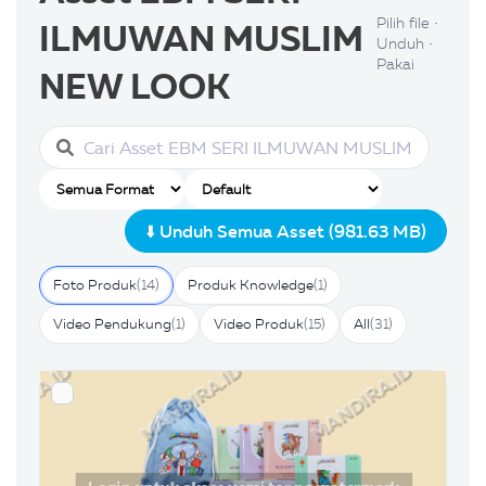
Pilih file •
ILMUWAN MUSLIM
Unduh •
Pakai
NEW LOOK
⬇️ Unduh Semua Asset (981.63 MB)
Foto Produk
(14)
Produk Knowledge
(1)
Video Pendukung
(1)
Video Produk
(15)
All
(31)