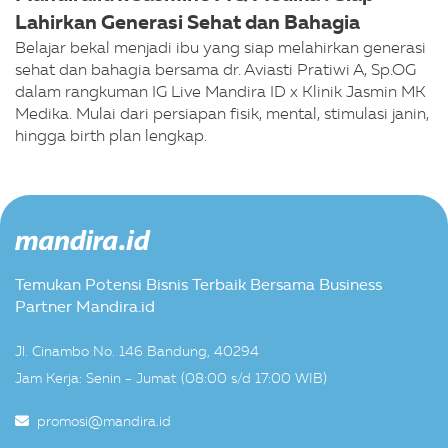
Lahirkan Generasi Sehat dan Bahagia
Belajar bekal menjadi ibu yang siap melahirkan generasi
sehat dan bahagia bersama dr. Aviasti Pratiwi A, Sp.OG
dalam rangkuman IG Live Mandira ID x Klinik Jasmin MK
Medika. Mulai dari persiapan fisik, mental, stimulasi janin,
hingga birth plan lengkap.
Temukan Potensi Bisnis Terbaik Bersama Business
Partner Mandira.id
Jl. Cinambo No. 146 Bandung, 40294
Jam Kerja: Senin - Jumat (08:00 s/d 17:00 WIB)
promosi@mandira.id