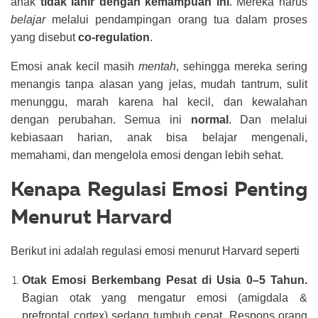
anak
tidak lahir dengan kemampuan ini
. Mereka harus
belajar
melalui pendampingan orang tua dalam proses
yang disebut
co-regulation
.
Emosi anak kecil masih
mentah
, sehingga mereka sering
menangis tanpa alasan yang jelas, mudah tantrum, sulit
menunggu, marah karena hal kecil, dan kewalahan
dengan perubahan.
Semua ini
normal
. Dan melalui
kebiasaan harian, anak bisa belajar mengenali,
memahami, dan mengelola emosi dengan lebih sehat.
Kenapa Regulasi Emosi Penting
Menurut Harvard
Berikut ini adalah regulasi emosi menurut Harvard seperti
Otak Emosi Berkembang Pesat di Usia 0–5 Tahun.
Bagian otak yang mengatur emosi (amigdala &
prefrontal cortex) sedang tumbuh cepat. Respons orang