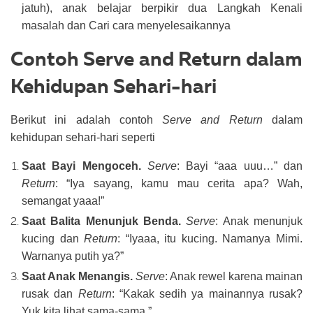
jatuh), anak belajar berpikir dua Langkah Kenali
masalah dan Cari cara menyelesaikannya
Contoh Serve and Return dalam
Kehidupan Sehari-hari
Berikut ini adalah contoh
Serve and Return
dalam
kehidupan sehari-hari seperti
Saat Bayi Mengoceh.
Serve
: Bayi “aaa uuu…” dan
Return
: “Iya sayang, kamu mau cerita apa? Wah,
semangat yaaa!”
Saat Balita Menunjuk Benda.
Serve
: Anak menunjuk
kucing dan
Return
: “Iyaaa, itu kucing. Namanya Mimi.
Warnanya putih ya?”
Saat Anak Menangis.
Serve
: Anak rewel karena mainan
rusak dan
Return
: “Kakak sedih ya mainannya rusak?
Yuk kita lihat sama-sama.”