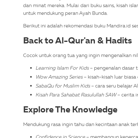
dan minat mereka. Mulai dari buku sains, kisah is
untuk mendukung peran Ayah Bunda.
Berikut ini adalah rekomendasi buku Mandira.id ses
Back to Al-Qur'an & Hadits
Cocok untuk orang tua yang ingin mengenalkan ni
Learning Islam For Kids
– pengenalan dasar te
Wow Amazing Series
– kisah-kisah luar bias
SabaQu for Muslim Kids
– cara seru belajar A
Kisah Para Sahabat Rasulullah SAW
– cerita 
Explore The Knowledge
Mendukung rasa ingin tahu dan kecintaan anak ter
Confidence in Science
– membangun kepercaya