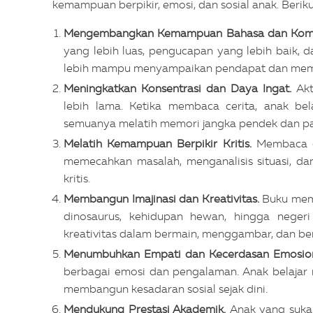
kemampuan berpikir, emosi, dan sosial anak. Berik
Mengembangkan Kemampuan Bahasa dan Komu
yang lebih luas, pengucapan yang lebih baik, 
lebih mampu menyampaikan pendapat dan memaha
Meningkatkan Konsentrasi dan Daya Ingat.
Ak
lebih lama. Ketika membaca cerita, anak bel
semuanya melatih memori jangka pendek dan pa
Melatih Kemampuan Berpikir Kritis.
Membaca c
memecahkan masalah, menganalisis situasi, 
kritis.
Membangun Imajinasi dan Kreativitas.
Buku memp
dinosaurus, kehidupan hewan, hingga neger
kreativitas dalam bermain, menggambar, dan ber
Menumbuhkan Empati dan Kecerdasan Emosion
berbagai emosi dan pengalaman. Anak belaja
membangun kesadaran sosial sejak dini.
Mendukung Prestasi Akademik.
Anak yang suka