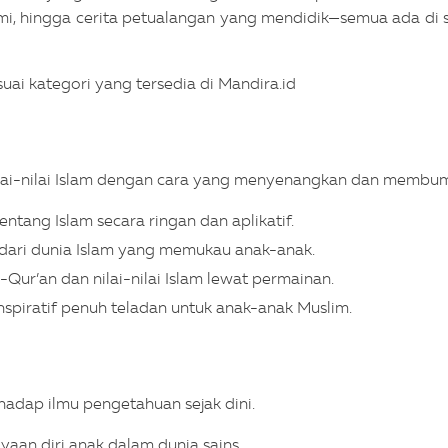
lami, hingga cerita petualangan yang mendidik—semua ada di s
uai kategori yang tersedia di Mandira.id
lai-nilai Islam dengan cara yang menyenangkan dan membum
ntang Islam secara ringan dan aplikatif.
a dari dunia Islam yang memukau anak-anak.
l-Qur’an dan nilai-nilai Islam lewat permainan.
inspiratif penuh teladan untuk anak-anak Muslim.
hadap ilmu pengetahuan sejak dini.
an diri anak dalam dunia sains.