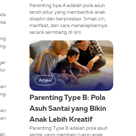
Parenting tipe A adalah pola asuh
terstruktur yang membentuk anak
ata
disiplin dan berprestasi. Simak ciri,
eka
manfaat, dan cara menerapkannya
secara seimbang di sini.
ang
ang
jar
kir
Artikel
man
ang
Parenting Type B: Pola
Asuh Santai yang Bikin
gan
Anak Lebih Kreatif
dan
Parenting Type B adalah pola asuh
ah.
santai yang memberi ruang anak