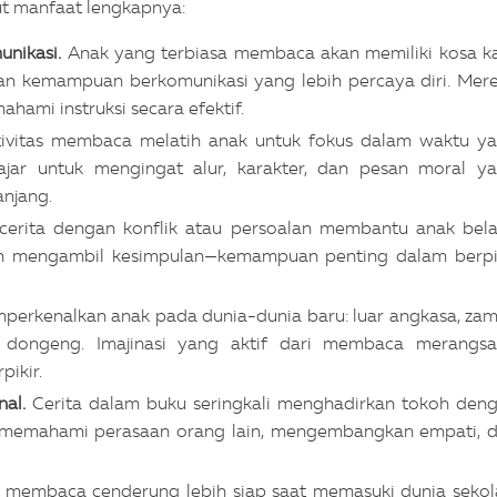
ut manfaat lengkapnya:
nikasi.
Anak yang terbiasa membaca akan memiliki kosa k
dan kemampuan berkomunikasi yang lebih percaya diri. Mer
mi instruksi secara efektif.
tivitas membaca melatih anak untuk fokus dalam waktu y
ajar untuk mengingat alur, karakter, dan pesan moral y
njang.
erita dengan konflik atau persoalan membantu anak bela
dan mengambil kesimpulan—kemampuan penting dalam berpi
erkenalkan anak pada dunia-dunia baru: luar angkasa, za
i dongeng. Imajinasi yang aktif dari membaca merangs
pikir.
al.
Cerita dalam buku seringkali menghadirkan tokoh den
r memahami perasaan orang lain, mengembangkan empati, 
 membaca cenderung lebih siap saat memasuki dunia sekol