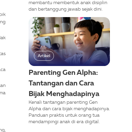
membantu membentuk anak disiplin
dan bertanggung jawab sejak dini.
pik
ing
dak
tas
Artikel
aca
Parenting Gen Alpha:
Tantangan dan Cara
kan
Bijak Menghadapinya
ema
Kenali tantangan parenting Gen
Alpha dan cara bijak menghadapinya.
Panduan praktis untuk orang tua
mendampingi anak di era digital.
ng,