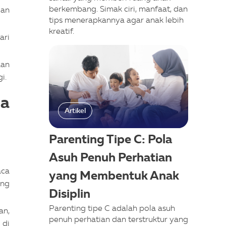
berkembang. Simak ciri, manfaat, dan
dan
tips menerapkannya agar anak lebih
kreatif.
ari
aan
i.
a
Artikel
Parenting Tipe C: Pola
Asuh Penuh Perhatian
aca
yang Membentuk Anak
ang
Disiplin
Parenting tipe C adalah pola asuh
an,
penuh perhatian dan terstruktur yang
 di