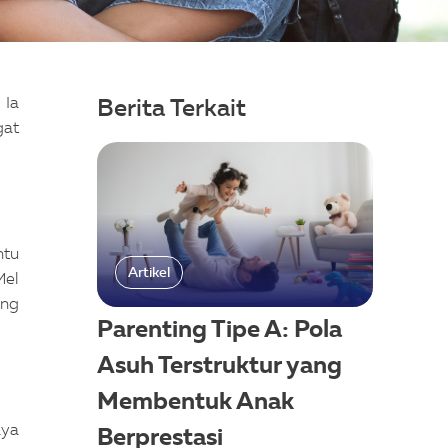
 Ia
Berita Terkait
gat
ntu
Artikel
Mel
ung
Parenting Tipe A: Pola
Asuh Terstruktur yang
Membentuk Anak
aya
Berprestasi