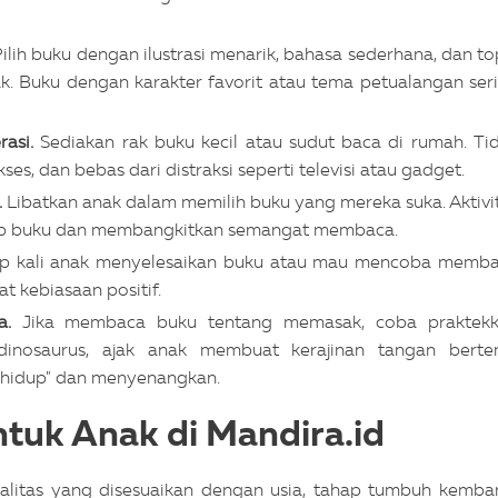
ilih buku dengan ilustrasi menarik, bahasa sederhana, dan to
k. Buku dengan karakter favorit atau tema petualangan ser
rasi.
Sediakan rak buku kecil atau sudut baca di rumah. Ti
, dan bebas dari distraksi seperti televisi atau gadget.
.
Libatkan anak dalam memilih buku yang mereka suka. Aktivi
dap buku dan membangkitkan semangat membaca.
iap kali anak menyelesaikan buku atau mau mencoba memb
t kebiasaan positif.
ta.
Jika membaca buku tentang memasak, coba praktek
inosaurus, ajak anak membuat kerajinan tangan bert
 "hidup" dan menyenangkan.
tuk Anak di Mandira.id
alitas yang disesuaikan dengan usia, tahap tumbuh kemba