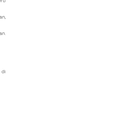
rti
an,
an.
 di