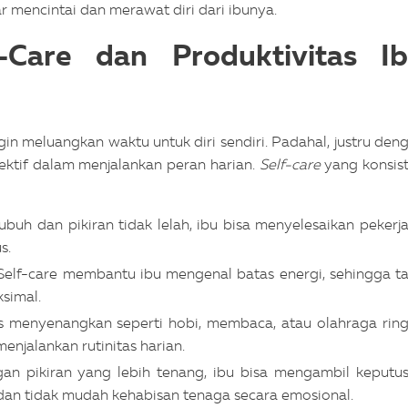
r mencintai dan merawat diri dari ibunya.
-Care dan Produktivitas I
in meluangkan waktu untuk diri sendiri. Padahal, justru den
efektif dalam menjalankan peran harian.
Self-care
yang konsis
tubuh dan pikiran tidak lelah, ibu bisa menyelesaikan pekerj
s.
 Self-care membantu ibu mengenal batas energi, sehingga t
ksimal.
as menyenangkan seperti hobi, membaca, atau olahraga rin
enjalankan rutinitas harian.
n pikiran yang lebih tenang, ibu bisa mengambil keputu
, dan tidak mudah kehabisan tenaga secara emosional.