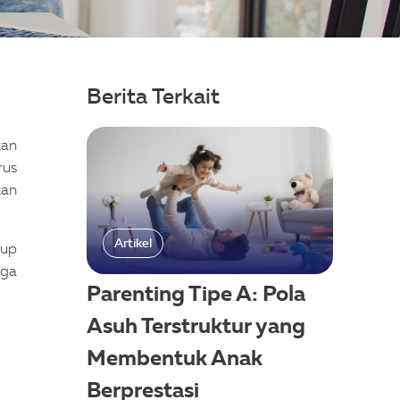
Berita Terkait
kan
rus
kan
Artikel
dup
aga
Parenting Tipe A: Pola
Asuh Terstruktur yang
Membentuk Anak
Berprestasi