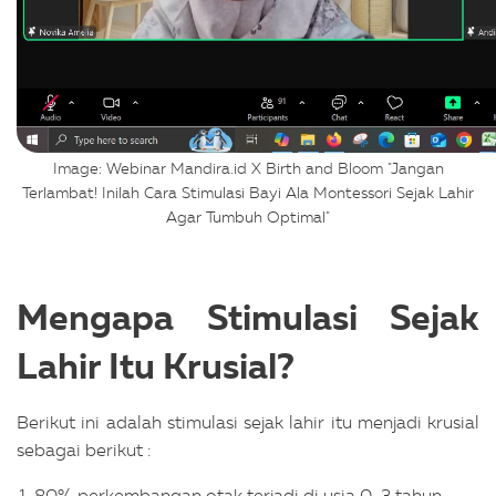
Image: Webinar Mandira.id X Birth and Bloom "Jangan
Terlambat! Inilah Cara Stimulasi Bayi Ala Montessori Sejak Lahir
Agar Tumbuh Optimal"
Mengapa Stimulasi Sejak
Lahir Itu Krusial?
Berikut ini adalah stimulasi sejak lahir itu menjadi krusial
sebagai berikut :
80% perkembangan otak terjadi di usia 0–3 tahun.