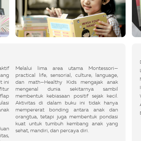
ktif
Melalui lima area utama Montessori—
cang
practical life, sensorial, culture, language,
 ini
dan math—Healthy Kids mengajak anak
itur
mengenal dunia sekitarnya sambil
 flap
membentuk kebiasaan positif sejak kecil.
lasi
Aktivitas di dalam buku ini tidak hanya
anak
mempererat bonding antara anak dan
orangtua, tetapi juga membentuk pondasi
kuat untuk tumbuh kembang anak yang
duan
sehat, mandiri, dan percaya diri.
tas,