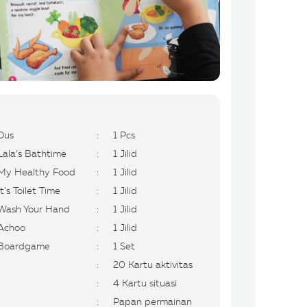
Dus
:
1 Pcs
Lala’s Bathtime
:
1 Jilid
My Healthy Food
:
1 Jilid
It’s Toilet Time
:
1 Jilid
Wash Your Hand
:
1 Jilid
Achoo
:
1 Jilid
Boardgame
:
1 Set
:
20 Kartu aktivitas
:
4 Kartu situasi
:
Papan permainan