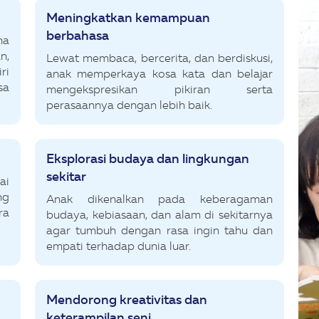
Meningkatkan kemampuan
berbahasa
na
n,
Lewat membaca, bercerita, dan berdiskusi,
ri
anak memperkaya kosa kata dan belajar
sa
mengekspresikan pikiran serta
perasaannya dengan lebih baik.
Eksplorasi budaya dan lingkungan
sekitar
ai
ng
Anak dikenalkan pada keberagaman
ra
budaya, kebiasaan, dan alam di sekitarnya
agar tumbuh dengan rasa ingin tahu dan
empati terhadap dunia luar.
Mendorong kreativitas dan
keterampilan seni