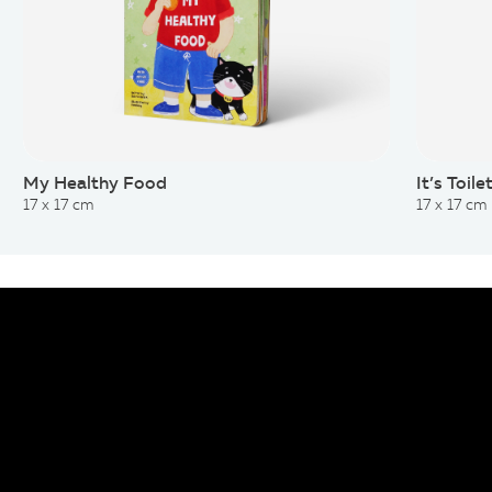
My Healthy Food
It’s Toil
17 x 17 cm
17 x 17 cm