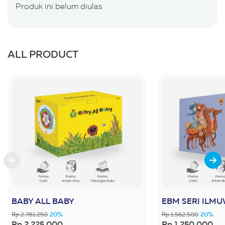
Produk ini belum diulas
ALL PRODUCT
BABY ALL BABY
Rp 2.781.250
20%
Rp 1.562.500
20%
Rp 2.225.000
Rp 1.250.000