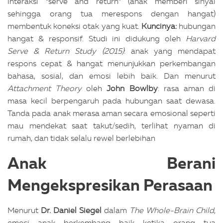
interaksi “serve and return” (anak memberi sinyal
sehingga orang tua merespons dengan hangat)
membentuk koneksi otak yang kuat.
Kuncinya:
hubungan
hangat & responsif.
Studi ini didukung oleh
Harvard
Serve & Return Study (2015)
: anak yang mendapat
respons cepat & hangat menunjukkan perkembangan
bahasa, sosial, dan emosi lebih baik. Dan menurut
Attachment Theory
oleh
John Bowlby
: rasa aman di
masa kecil berpengaruh pada hubungan saat dewasa.
Tanda pada anak merasa aman secara emosional seperti
mau mendekat saat takut/sedih, terlihat nyaman di
rumah, dan tidak selalu rewel berlebihan
Anak Berani
Mengekspresikan Perasaan
Menurut
Dr. Daniel Siegel
dalam
The Whole-Brain Child
,
emosi anak berkembang baik ketika orang tua