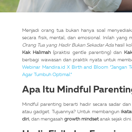
Menjadi orang tua bukan hanya soal menyediaka
secara fisik, mental, dan emosional. Inilah yan
Orang Tua yang Hadir Bukan Sekadar Ada
hasil ko
Kak Halimah
(praktisi gentle parenting) dan
Kak
berbagi wawasan dan praktik nyata untuk memba
Webinar Mandira.id X Birth and Bloom “Jangan Ter
Agar Tumbuh Optimal.”
Apa Itu Mindful Parenti
Mindful parenting berarti hadir secara sadar da
atau gadget. Tujuannya? Untuk membangun
ikat
diri
, dan mengasah
growth mindset
anak sejak dini.