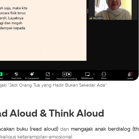
ijab “Jadi Orang Tua yang Hadir Bukan Sekedar Ada”
ad Aloud & Think Aloud
akan buku (read aloud)
dan
mengajak anak berdialog (th
ekaligus keterampilan emosional.