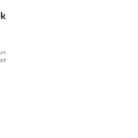
uk
ort
tif