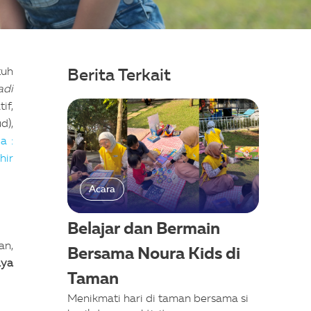
tuh
Berita Terkait
adi
if,
d),
a :
hir
Acara
Belajar dan Bermain
an,
Bersama Noura Kids di
aya
Taman
Menikmati hari di taman bersama si