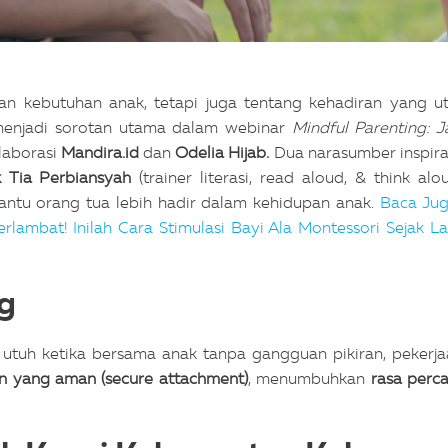
n kebutuhan anak, tetapi juga tentang kehadiran yang u
g menjadi sorotan utama dalam webinar
Mindful Parenting: J
laborasi
Mandira.id
dan
Odelia Hijab.
Dua narasumber inspirat
 Tia Perbiansyah
(trainer literasi, read aloud, & think alou
ntu orang tua lebih hadir dalam kehidupan anak.
Baca Jug
lambat! Inilah Cara Stimulasi Bayi Ala Montessori Sejak La
ng
n utuh ketika bersama anak tanpa gangguan pikiran, pekerja
an yang aman (secure attachment)
, menumbuhkan
rasa perc