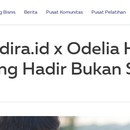
 Bisnis
Berita
Pusat Komunitas
Pusat Pelatihan
ra.id x Odelia H
ng Hadir Bukan 